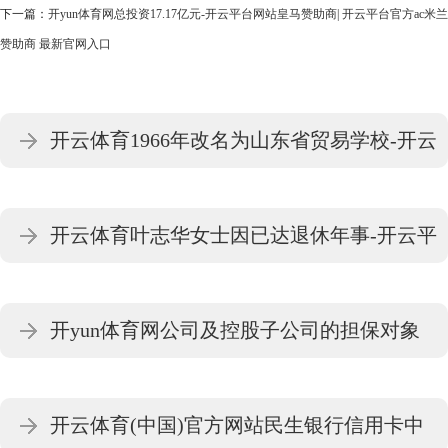
下一篇：
开yun体育网总投资17.17亿元-开云平台网站皇马赞助商| 开云平台官方ac米兰
赞助商 最新官网入口
开云体育1966年改名为山东省贸易学校-开云
平台网站皇马赞助商| 开云平台官方ac米兰赞
开云体育叶志华女士因已达退休年事-开云平
助商 最新官网入口
台网站皇马赞助商| 开云平台官方ac米兰赞助
开yun体育网公司及控股子公司的担保对象
商 最新官网入口
均为团结畛域内子公司-开云平台网站皇马赞
开云体育(中国)官方网站民生银行信用卡中
助商| 开云平台官方ac米兰赞助商 最新官网