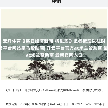
详情
4月10日晚间，燕京啤酒交出了2024年齿迹快报和2025年第一季度的“预答卷”。
数据走漏，2024年公司终了啤酒销量400.44万千升，同比增长1.57%；其中燕京